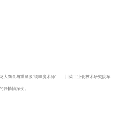
龙大肉食与重量级“调味魔术师”——川菜工业化技术研究院车
的静悄悄深变。